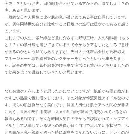
今更！？というお声。日頃顔を合わせている方からの、嘘でしょ！？の
声。あると思います。
一般的な日本人男性に比べ肌の色が濃いめである事は自覚しています。
が、例年同時期の自分と比較すると日焼けの進行は緩やかであると感じ
ています。
これまでの人生、紫外線など意に介さずに野球三昧。人の3倍4倍（もっ
と！？）の紫外線を浴びてきているので今からケアをしたところで意味
があるのかという疑問もありますが、先日大手化粧品会社が高校球児、
マネージャーへ紫外線対策のレクチャーを行ったという記事を見まし
た。記事の中では、紫外線を浴びる事で疲労にも繋がるとありましたの
で効果を信じて継続していきたいと思います。
なぜ突然ケアをしようと思ったかについてですが、以前から妻と娘がも
のすごい熱量で推し活をしており、その対象が韓流男性アイドルなので
す。彼らの肌は例外なく美白です。韓国人男性は肌ケアへの関心が非常
に高く、世界の男性用美容コスメの約2割が韓国で消費されているとの
報道もある程です。そんな韓国人男性の中から選び抜かれてトップアイ
ドルとして活動している彼らの映像が日々自宅で流れている状況で、ふ
と画面から私へ視線が移った時に溜息をつかれないように、というのが