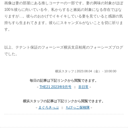
画像は妻の部屋にある推しコーナーの一部です。妻の興味の対象がほぼ
100％彼らに向いている今、私からすると嫉妬の対象になる存在ではな
りますが...。彼らのおかげでイキイキしている妻を見ていると感謝の気
持ちすら生まれてきます。彼らにスキャンダルがないことを切に祈りま
す。
以上、テナント保証のフォーシーズ横浜支店柏尾のフォーシーズブログ
でした。
横浜スタッフ | 2023.08.04（金） - 10:00:00
毎日の記事は下記リンクから閲覧できます。
THE21 2023年9月号
非日常
«
||
»
横浜スタッフの記事は下記リンクから閲覧できます。
まぐろきっぷ
ちびっこ探検隊
«
||
»