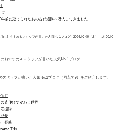
目
んぽ
600年前に建てられたあの古代遺跡へ潜入してきました
月のおすすめ＆スタッフが書いた人気No.1ブログ | 2026.07.09（木） - 16:00:00
のおすすめ＆スタッフが書いた人気No.1ブログ
のスタッフが書いた人気No.1ブログ（同点で9）をご紹介します。
婚旅行
しの背伸びで変わる世界
力応援隊
日成長
郷 長崎
yama Trip