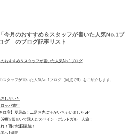
「今月のおすすめ＆スタッフが書いた人気No.1ブ
ログ」のブログ記事リスト
のおすすめ＆スタッフが書いた人気No.1ブログ
のスタッフが書いた人気No.1ブログ（同点で9）をご紹介します。
勉強しないと
ーロッパ旅行
6キロ増】夏最高！二足お先に汗かいちゃいましたSP
日39度⁉気合いで飛んだスペイン・ポルトガル一人旅！
張れ！西の戦国最強！
の国へ1週間