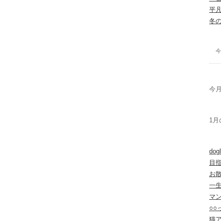
平
冬
今
今月
1月
dogl
目
お
一
マ
○
猫