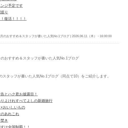
ベンジ予定です
園巡り
！！復活！！！！
月のおすすめ＆スタッフが書いた人気No.1ブログ | 2026.06.11（木） - 16:00:00
のおすすめ＆スタッフが書いた人気No.1ブログ
のスタッフが書いた人気No.1ブログ（同点で10）をご紹介します。
報告とハク君お披露目！
わりよけれすべてよしの新婚旅行
し×おいしいもの
近のあれこれ
摩焚き
指すは全国制覇！！