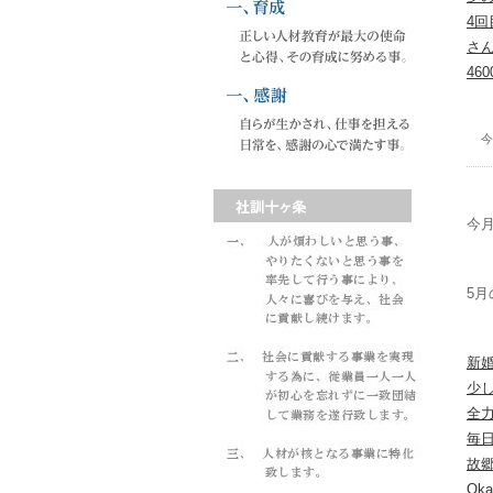
4回
さ
4
今
今月
5月
新
少
全
毎
故
Oka