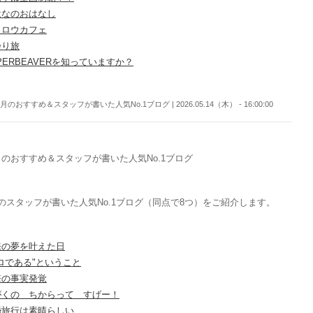
はなのおはなし
クロウカフェ
帰り旅
PERBEAVERを知っていますか？
月のおすすめ＆スタッフが書いた人気No.1ブログ | 2026.05.14（木） - 16:00:00
のおすすめ＆スタッフが書いた人気No.1ブログ
のスタッフが書いた人気No.1ブログ（同点で8つ）をご紹介します。
来の夢を叶えた日
ロである"ということ
撃の事実発覚
がくの ちからって すげー！
婚旅行は素晴らしい