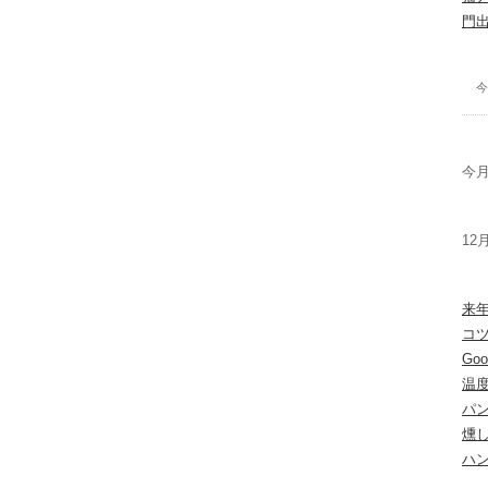
門
今
今月
12
来
コ
Go
温
パ
燻
ハ