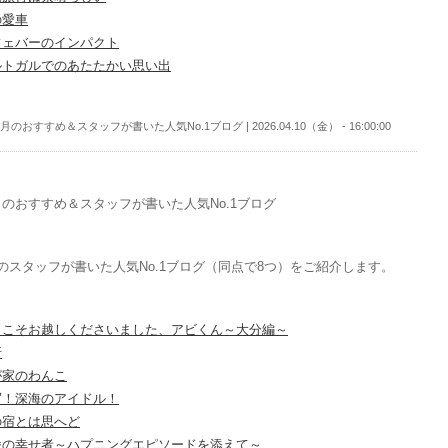
の愛車
フェバーのインパクト
ルトガルでのあたたかい思い出
月のおすすめ＆スタッフが書いた人気No.1ブログ | 2026.04.10（金） - 16:00:00
のおすすめ＆スタッフが書いた人気No.1ブログ
のスタッフが書いた人気No.1ブログ（同点で8つ）をご紹介します。
うこそお越しくださいました、アビくん～大分編～
折
が家のわんこ
写！深海のアイドル！
の宿とは思へど
番の幸せ者～ハプニングエピソードを添えて～