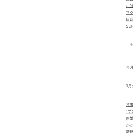
お
フ
日
SU
今
今月
3月
将
"プ
衝
か
新