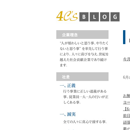
今月
6月
お
ヨ
【
前
頑
夢