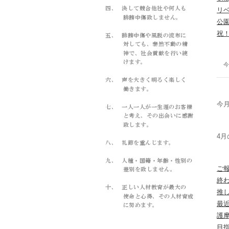
リ
公
祝
今
今月
4月
ご
終
推
最
護
目