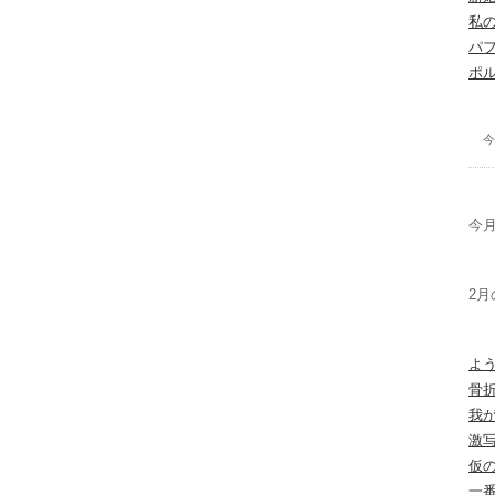
私
パ
ポ
今
今月
2月
よ
骨
我
激
仮
一