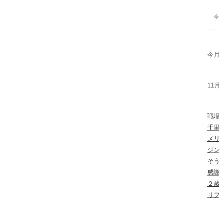
今
今月
11
戦
千
メ
ジ
そ
感
２
リ