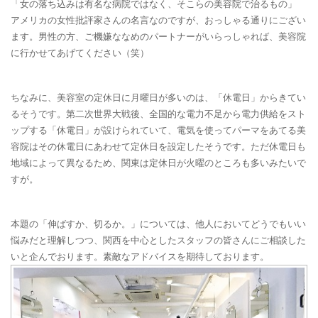
「女の落ち込みは有名な病院ではなく、そこらの美容院で治るもの」
アメリカの女性批評家さんの名言なのですが、おっしゃる通りにござい
ます。男性の方、ご機嫌ななめのパートナーがいらっしゃれば、美容院
に行かせてあげてください（笑）
ちなみに、美容室の定休日に月曜日が多いのは、「休電日」からきてい
るそうです。第二次世界大戦後、全国的な電力不足から電力供給をスト
ップする「休電日」が設けられていて、電気を使ってパーマをあてる美
容院はその休電日にあわせて定休日を設定したそうです。ただ休電日も
地域によって異なるため、関東は定休日が火曜のところも多いみたいで
すが。
本題の「伸ばすか、切るか。」については、他人においてどうでもいい
悩みだと理解しつつ、関西を中心としたスタッフの皆さんにご相談した
いと企んでおります。素敵なアドバイスを期待しております。