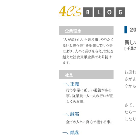
2
新し
[ 千葉
お疲
さが
ぐか
さて
たら
にな