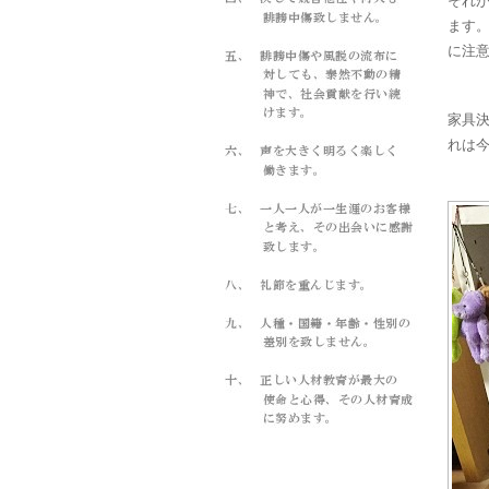
それ
ます
に注
家具
れは