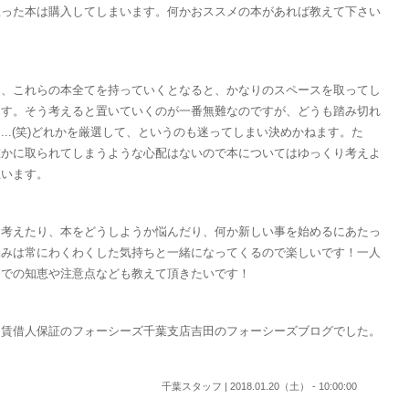
思った本は購入してしまいます。何かおススメの本があれば教えて下さい
し、これらの本全てを持っていくとなると、かなりのスペースを取ってし
ます。そう考えると置いていくのが一番無難なのですが、どうも踏み切れ
...(笑)どれかを厳選して、というのも迷ってしまい決めかねます。た
誰かに取られてしまうような心配はないので本についてはゆっくり考えよ
思います。
を考えたり、本をどうしようか悩んだり、何か新しい事を始めるにあたっ
悩みは常にわくわくした気持ちと一緒になってくるので楽しいです！一人
しでの知恵や注意点なども教えて頂きたいです！
、賃借人保証のフォーシーズ千葉支店吉田のフォーシーズブログでした。
千葉スタッフ | 2018.01.20（土） - 10:00:00