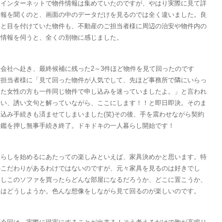
にインターネットで物件情報は集めていたのですが、やはり実際に見て詳
情報を聞くのと、画面の中のデータだけを見るのでは全く違いました。良
、と目を付けていた物件も、不動産のご担当者様に周辺の治安や物件内の
な情報を伺うと、全くの別物に感じました。
会社へ赴き、最終候補に残った2～3件ほど物件を見て回ったのです
ご担当者様に「見て回った物件が人気でして、先ほど事務所で隣にいらっ
った女性の方も一件同じ物件で申し込みを迷っていましたよ。」と言われ
まい、誘い文句と解っていながら、ここにします！！と即日即決。そのま
込み手続きも済ませてしまいました(笑)その後、手を震わせながら契約
印鑑を押し無事手続き終了。ドキドキの一人暮らし開始です！
暮らしを始めるにあたっての楽しみといえば、家具決めかと思います。特
かこだわりがあるわけではないのですが、元々家具を見るのは好きでし
もしこのソファを買ったらどんな部屋になるだろうか、どこに置こうか、
いはどうしようか。色んな想像をしながら見て回るのが楽しいのです。