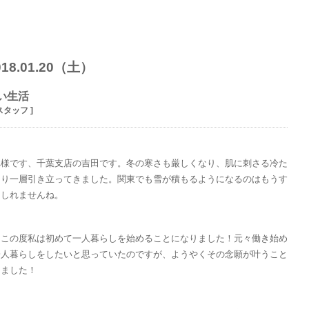
018.01.20（土）
い生活
スタッフ ]
れ様です、千葉支店の吉田です。冬の寒さも厳しくなり、肌に刺さる冷た
より一層引き立ってきました。関東でも雪が積もるようになるのはもうす
もしれませんね。
、この度私は初めて一人暮らしを始めることになりました！元々働き始め
一人暮らしをしたいと思っていたのですが、ようやくその念願が叶うこと
りました！