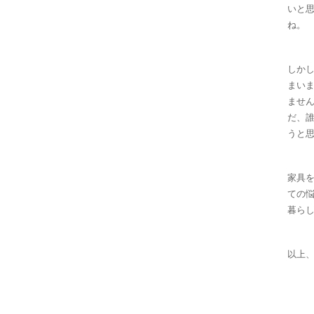
いと
ね。
しか
まい
ません
だ、
うと
家具
ての
暮ら
以上