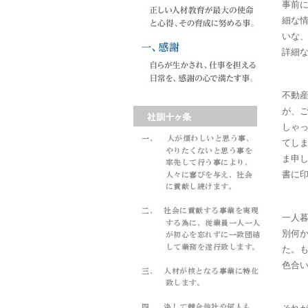
事前
細な
いな
詳細
不動産
が、
しゃ
てし
ま申し
書に
一人
別何
た。
色合