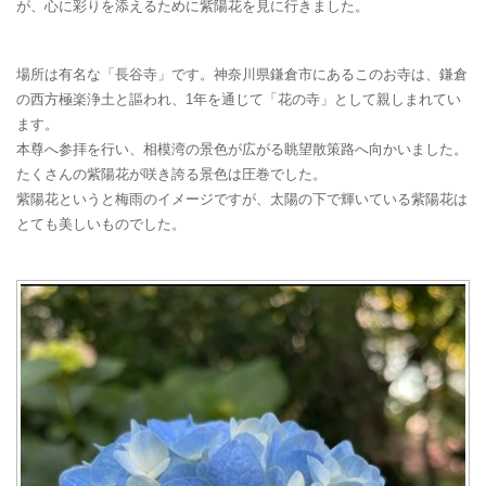
が、心に彩りを添えるために紫陽花を見に行きました。
場所は有名な「長谷寺」です。神奈川県鎌倉市にあるこのお寺は、鎌倉
の西方極楽浄土と謳われ、1年を通じて「花の寺」として親しまれてい
ます。
本尊へ参拝を行い、相模湾の景色が広がる眺望散策路へ向かいました。
たくさんの紫陽花が咲き誇る景色は圧巻でした。
紫陽花というと梅雨のイメージですが、太陽の下で輝いている紫陽花は
とても美しいものでした。