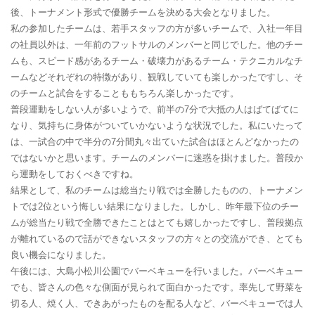
後、トーナメント形式で優勝チームを決める大会となりました。
私の参加したチームは、若手スタッフの方が多いチームで、入社一年目
の社員以外は、一年前のフットサルのメンバーと同じでした。他のチー
ムも、スピード感があるチーム・破壊力があるチーム・テクニカルなチ
ームなどそれぞれの特徴があり、観戦していても楽しかったですし、そ
のチームと試合をすることももちろん楽しかったです。
普段運動をしない人が多いようで、前半の7分で大抵の人はばてばてに
なり、気持ちに身体がついていかないような状況でした。私にいたって
は、一試合の中で半分の7分間丸々出ていた試合はほとんどなかったの
ではないかと思います。チームのメンバーに迷惑を掛けました。普段か
ら運動をしておくべきですね。
結果として、私のチームは総当たり戦では全勝したものの、トーナメン
トでは2位という悔しい結果になりました。しかし、昨年最下位のチー
ムが総当たり戦で全勝できたことはとても嬉しかったですし、普段拠点
が離れているので話ができないスタッフの方々との交流ができ、とても
良い機会になりました。
午後には、大島小松川公園でバーベキューを行いました。バーベキュー
でも、皆さんの色々な側面が見られて面白かったです。率先して野菜を
切る人、焼く人、できあがったものを配る人など、バーベキューでは人