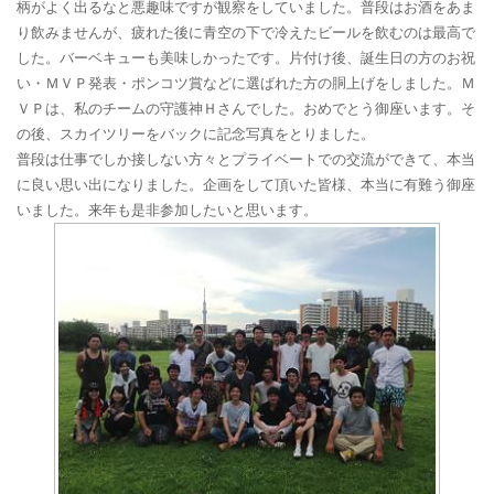
柄がよく出るなと悪趣味ですが観察をしていました。普段はお酒をあま
り飲みませんが、疲れた後に青空の下で冷えたビールを飲むのは最高で
した。バーベキューも美味しかったです。片付け後、誕生日の方のお祝
い・ＭＶＰ発表・ポンコツ賞などに選ばれた方の胴上げをしました。Ｍ
ＶＰは、私のチームの守護神Ｈさんでした。おめでとう御座います。そ
の後、スカイツリーをバックに記念写真をとりました。
普段は仕事でしか接しない方々とプライベートでの交流ができて、本当
に良い思い出になりました。企画をして頂いた皆様、本当に有難う御座
いました。来年も是非参加したいと思います。