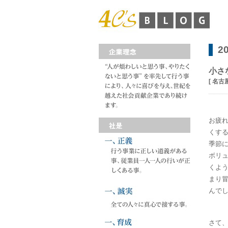
2
小さ
[ 名古
お疲
くす
季節
ボリ
くよ
まり
んで
さて