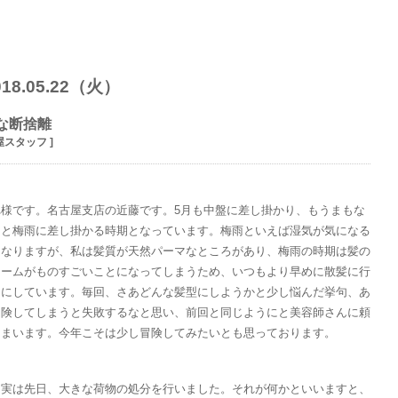
018.05.22（火）
な断捨離
屋スタッフ ]
れ様です。名古屋支店の近藤です。5月も中盤に差し掛かり、もうまもな
ると梅雨に差し掛かる時期となっています。梅雨といえば湿気が気になる
になりますが、私は髪質が天然パーマなところがあり、梅雨の時期は髪の
ュームがものすごいことになってしまうため、いつもより早めに散髪に行
うにしています。毎回、さあどんな髪型にしようかと少し悩んだ挙句、あ
冒険してしまうと失敗するなと思い、前回と同じようにと美容師さんに頼
しまいます。今年こそは少し冒険してみたいとも思っております。
、実は先日、大きな荷物の処分を行いました。それが何かといいますと、