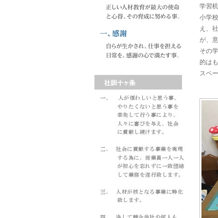
学習
小学
え、
が、
その
的は
スペ