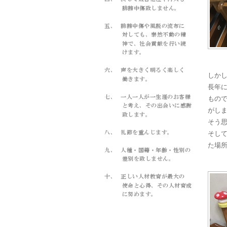
しか
長年
もの
がし
そう
そし
た場