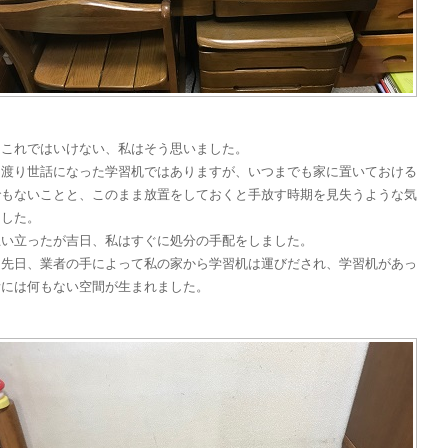
しこれではいけない、私はそう思いました。
に渡り世話になった学習机ではありますが、いつまでも家に置いておける
でもないことと、このまま放置をしておくと手放す時期を見失うような気
ました。
思い立ったが吉日、私はすぐに処分の手配をしました。
て先日、業者の手によって私の家から学習机は運びだされ、学習机があっ
所には何もない空間が生まれました。