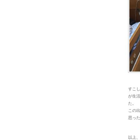
すこ
が生
た。
この
思っ
以上