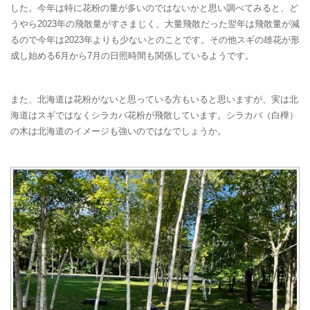
した。今年は特に花粉の量が多いのではないかと思い調べてみると、ど
うやら2023年の飛散量がすさまじく、大量飛散だった翌年は飛散量が減
るので今年は2023年よりも少ないとのことです。その他スギの雄花が形
成し始める6月から7月の日照時間も関係しているようです。
また、北海道は花粉がないと思っている方もいると思いますが、実は北
海道はスギではなくシラカバ花粉が飛散しています。シラカバ（白樺）
の木は北海道のイメージも強いのではなでしょうか。