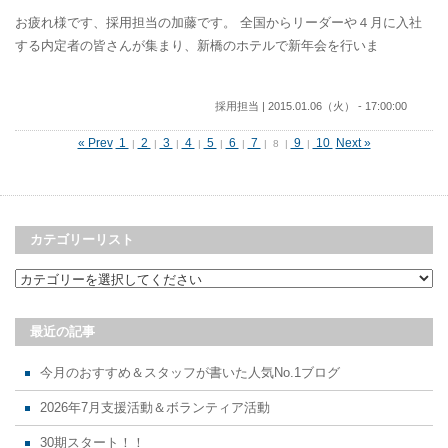
お疲れ様です、採用担当の加藤です。 全国からリーダーや４月に入社
する内定者の皆さんが集まり、新橋のホテルで新年会を行いま
採用担当 | 2015.01.06（火） - 17:00:00
« Prev
1
2
3
4
5
6
7
9
10
Next »
|
|
|
|
|
|
| 8 |
|
カテゴリーリスト
最近の記事
今月のおすすめ＆スタッフが書いた人気No.1ブログ
2026年7月支援活動＆ボランティア活動
30期スタート！！